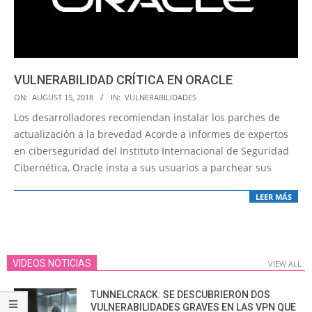
VULNERABILIDAD CRÍTICA EN ORACLE
2018-
ON:
AUGUST 15, 2018
IN:
VULNERABILIDADES
08-
Los desarrolladores recomiendan instalar los parches de
15
actualización a la brevedad Acorde a informes de expertos
en ciberseguridad del Instituto Internacional de Seguridad
Cibernética, Oracle insta a sus usuarios a parchear sus
LEER MÁS
VIDEOS NOTICIAS
VIEW ALL
TUNNELCRACK: SE DESCUBRIERON DOS
VULNERABILIDADES GRAVES EN LAS VPN QUE