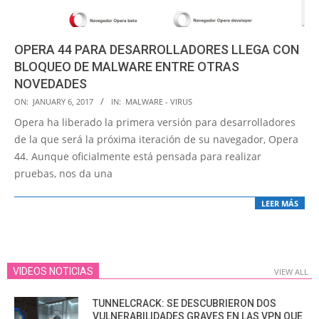
OPERA 44 PARA DESARROLLADORES LLEGA CON
BLOQUEO DE MALWARE ENTRE OTRAS
NOVEDADES
2017-
ON:
JANUARY 6, 2017
IN:
MALWARE - VIRUS
01-
Opera ha liberado la primera versión para desarrolladores
06
de la que será la próxima iteración de su navegador, Opera
44. Aunque oficialmente está pensada para realizar
pruebas, nos da una
LEER MÁS
VIDEOS NOTICIAS
VIEW ALL
TUNNELCRACK: SE DESCUBRIERON DOS
VULNERABILIDADES GRAVES EN LAS VPN QUE