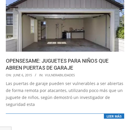
OPENSESAME: JUGUETES PARA NIÑOS QUE
ABREN PUERTAS DE GARAJE
2015-
ON:
JUNE 6, 2015
IN:
VULNERABILIDADES
06-
Las puertas de garaje pueden ser vulnerables a ser abiertas
06
de forma remota por atacantes, utilizando poco más que un
juguete de niños, según demostró un investigador de
seguridad esta
LEER MÁS