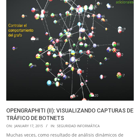
OPENGRAPHITI (II): VISUALIZANDO CAPTURAS DE
TRÁFICO DE BOTNETS
2015-
ON:
JANUARY 17, 2015
IN:
SEGURIDAD INFORMÁTICA
01-
Muchas veces, como resultado de análisis dinámicos de