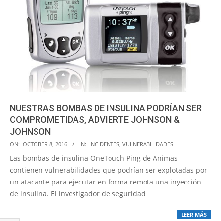
NUESTRAS BOMBAS DE INSULINA PODRÍAN SER
COMPROMETIDAS, ADVIERTE JOHNSON &
JOHNSON
2016-
ON:
OCTOBER 8, 2016
IN:
INCIDENTES
,
VULNERABILIDADES
10-
Las bombas de insulina OneTouch Ping de Animas
08
contienen vulnerabilidades que podrían ser explotadas por
un atacante para ejecutar en forma remota una inyección
de insulina. El investigador de seguridad
LEER MÁS