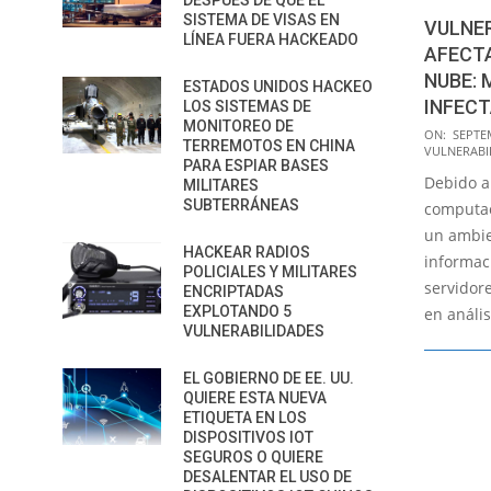
DESPUÉS DE QUE EL
SISTEMA DE VISAS EN
VULNER
LÍNEA FUERA HACKEADO
AFECTA
NUBE: 
ESTADOS UNIDOS HACKEO
INFEC
LOS SISTEMAS DE
MONITOREO DE
2019-
ON:
SEPTE
TERREMOTOS EN CHINA
VULNERABI
09-
PARA ESPIAR BASES
Debido a 
27
MILITARES
SUBTERRÁNEAS
computac
un ambie
HACKEAR RADIOS
informac
POLICIALES Y MILITARES
servidore
ENCRIPTADAS
EXPLOTANDO 5
en anális
VULNERABILIDADES
EL GOBIERNO DE EE. UU.
QUIERE ESTA NUEVA
ETIQUETA EN LOS
DISPOSITIVOS IOT
SEGUROS O QUIERE
DESALENTAR EL USO DE