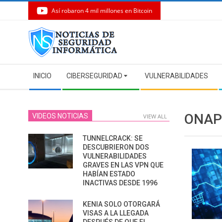
Así robaron 4 mil millones en Bitcoin
Skip
to
content
Secondary
INICIO
CIBERSEGURIDAD
VULNERABILIDADES
Navigation
Menu
ONAP
VIDEOS NOTICIAS
VIEW ALL
TUNNELCRACK: SE
DESCUBRIERON DOS
VULNERABILIDADES
GRAVES EN LAS VPN QUE
HABÍAN ESTADO
INACTIVAS DESDE 1996
KENIA SOLO OTORGARÁ
VISAS A LA LLEGADA