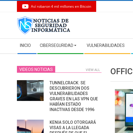
Así robaron 4 mil millones en Bitcoin
Skip
to
content
Secondary
INICIO
CIBERSEGURIDAD
VULNERABILIDADES
Navigation
Menu
OFFI
VIDEOS NOTICIAS
VIEW ALL
TUNNELCRACK: SE
DESCUBRIERON DOS
VULNERABILIDADES
GRAVES EN LAS VPN QUE
HABÍAN ESTADO
INACTIVAS DESDE 1996
KENIA SOLO OTORGARÁ
VISAS A LA LLEGADA