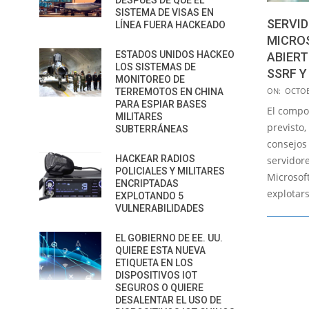
DESPUÉS DE QUE EL
SISTEMA DE VISAS EN
SERVID
LÍNEA FUERA HACKEADO
MICRO
ESTADOS UNIDOS HACKEO
ABIERT
LOS SISTEMAS DE
SSRF Y
MONITOREO DE
2022-
ON:
OCTOB
TERREMOTOS EN CHINA
PARA ESPIAR BASES
10-
El compo
MILITARES
20
previsto,
SUBTERRÁNEAS
consejos 
HACKEAR RADIOS
servidor
POLICIALES Y MILITARES
Microsof
ENCRIPTADAS
explotars
EXPLOTANDO 5
VULNERABILIDADES
EL GOBIERNO DE EE. UU.
QUIERE ESTA NUEVA
ETIQUETA EN LOS
DISPOSITIVOS IOT
SEGUROS O QUIERE
DESALENTAR EL USO DE