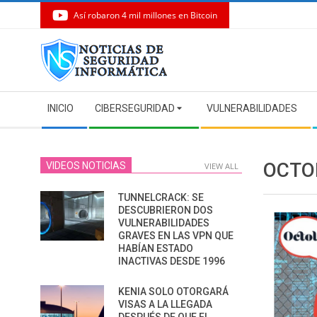
Así robaron 4 mil millones en Bitcoin
Skip
to
content
Secondary
INICIO
CIBERSEGURIDAD
VULNERABILIDADES
Navigation
Menu
OCTO
VIDEOS NOTICIAS
VIEW ALL
TUNNELCRACK: SE
DESCUBRIERON DOS
VULNERABILIDADES
GRAVES EN LAS VPN QUE
HABÍAN ESTADO
INACTIVAS DESDE 1996
KENIA SOLO OTORGARÁ
VISAS A LA LLEGADA