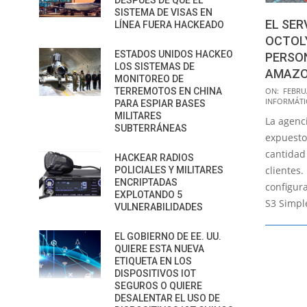
DESPUÉS DE QUE EL
SISTEMA DE VISAS EN
EL SER
LÍNEA FUERA HACKEADO
OCTOL
ESTADOS UNIDOS HACKEO
PERSON
LOS SISTEMAS DE
AMAZO
MONITOREO DE
2018-
ON:
FEBRUA
TERREMOTOS EN CHINA
INFORMÁTI
PARA ESPIAR BASES
02-
MILITARES
La agenc
15
SUBTERRÁNEAS
expuesto
cantidad
HACKEAR RADIOS
clientes.
POLICIALES Y MILITARES
ENCRIPTADAS
configur
EXPLOTANDO 5
S3 Simpl
VULNERABILIDADES
EL GOBIERNO DE EE. UU.
QUIERE ESTA NUEVA
ETIQUETA EN LOS
DISPOSITIVOS IOT
SEGUROS O QUIERE
DESALENTAR EL USO DE