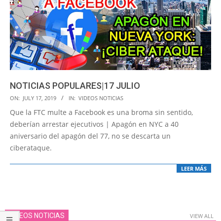
NOTICIAS POPULARES|17 JULIO
2019-
ON:
JULY 17, 2019
IN:
VIDEOS NOTICIAS
07-
Que la FTC multe a Facebook es una broma sin sentido,
17
deberían arrestar ejecutivos | Apagón en NYC a 40
aniversario del apagón del 77, no se descarta un
ciberataque.
LEER MÁS
VIDEOS NOTICIAS
VIEW ALL