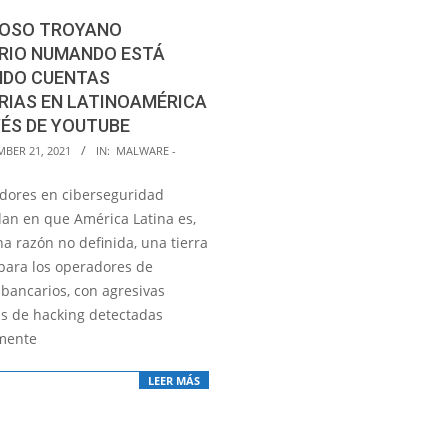
ROSO TROYANO
RIO NUMANDO ESTÁ
NDO CUENTAS
RIAS EN LATINOAMÉRICA
ÉS DE YOUTUBE
MBER 21, 2021
IN:
MALWARE -
adores en ciberseguridad
an en que América Latina es,
a razón no definida, una tierra
 para los operadores de
 bancarios, con agresivas
 de hacking detectadas
mente
LEER MÁS