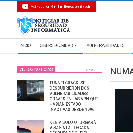
Así robaron 4 mil millones en Bitcoin
Skip
to
content
Secondary
INICIO
CIBERSEGURIDAD
VULNERABILIDADES
Navigation
Menu
NUM
VIDEOS NOTICIAS
VIEW ALL
TUNNELCRACK: SE
DESCUBRIERON DOS
VULNERABILIDADES
GRAVES EN LAS VPN QUE
HABÍAN ESTADO
INACTIVAS DESDE 1996
KENIA SOLO OTORGARÁ
VISAS A LA LLEGADA