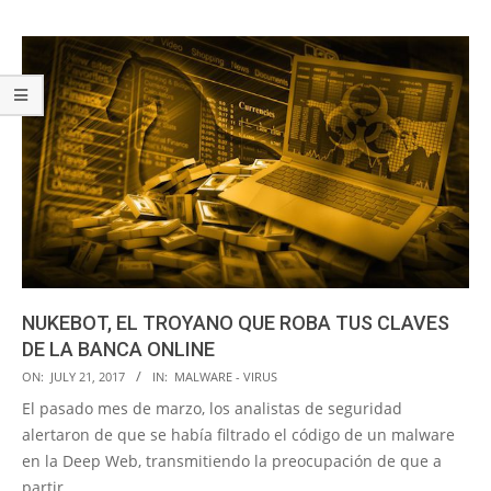
NUKEBOT, EL TROYANO QUE ROBA TUS CLAVES
DE LA BANCA ONLINE
2017-
ON:
JULY 21, 2017
IN:
MALWARE - VIRUS
07-
El pasado mes de marzo, los analistas de seguridad
21
alertaron de que se había filtrado el código de un malware
en la Deep Web, transmitiendo la preocupación de que a
partir