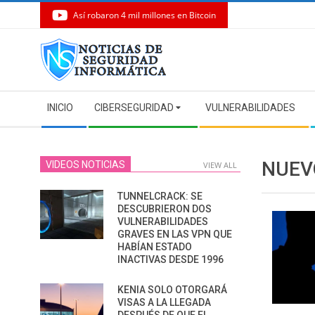
Así robaron 4 mil millones en Bitcoin
Skip
to
content
Secondary
INICIO
CIBERSEGURIDAD
VULNERABILIDADES
Navigation
Menu
NUEV
VIDEOS NOTICIAS
VIEW ALL
TUNNELCRACK: SE
DESCUBRIERON DOS
VULNERABILIDADES
GRAVES EN LAS VPN QUE
HABÍAN ESTADO
INACTIVAS DESDE 1996
KENIA SOLO OTORGARÁ
VISAS A LA LLEGADA