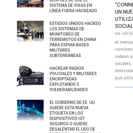
DESPUÉS DE QUE EL
“CONNE
SISTEMA DE VISAS EN
LÍNEA FUERA HACKEADO
UN NUE
UTILIZ
ESTADOS UNIDOS HACKEO
SOCIA
LOS SISTEMAS DE
2017-
ON:
DECEM
MONITOREO DE
12-
TERREMOTOS EN CHINA
Al menos
PARA ESPIAR BASES
26
concienc
MILITARES
SUBTERRÁNEAS
rodean a
sociales
HACKEAR RADIOS
detectad
POLICIALES Y MILITARES
que utili
ENCRIPTADAS
EXPLOTANDO 5
VULNERABILIDADES
EL GOBIERNO DE EE. UU.
QUIERE ESTA NUEVA
ETIQUETA EN LOS
DISPOSITIVOS IOT
SEGUROS O QUIERE
DESALENTAR EL USO DE