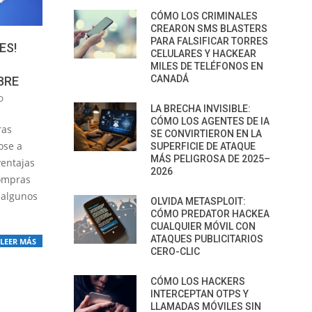
CÓMO LOS CRIMINALES
CREARON SMS BLASTERS
PARA FALSIFICAR TORRES
ES!
CELULARES Y HACKEAR
MILES DE TELÉFONOS EN
CANADÁ
BRE
D
LA BRECHA INVISIBLE:
CÓMO LOS AGENTES DE IA
ras
SE CONVIRTIERON EN LA
ose a
SUPERFICIE DE ATAQUE
MÁS PELIGROSA DE 2025–
ventajas
2026
ompras
 algunos
OLVIDA METASPLOIT:
CÓMO PREDATOR HACKEA
CUALQUIER MÓVIL CON
ATAQUES PUBLICITARIOS
LEER MÁS
CERO-CLIC
CÓMO LOS HACKERS
INTERCEPTAN OTPS Y
LLAMADAS MÓVILES SIN