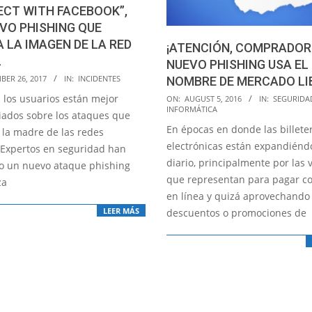
CT WITH FACEBOOK”,
VO PHISHING QUE
A LA IMAGEN DE LA RED
¡ATENCIÓN, COMPRADOR
L
NUEVO PHISHING USA EL
BER 26, 2017
IN:
INCIDENTES
NOMBRE DE MERCADO LI
2016-
 los usuarios están mejor
ON:
AUGUST 5, 2016
IN:
SEGURIDA
INFORMÁTICA
08-
iados sobre los ataques que
En épocas en donde las billete
05
 la madre de las redes
electrónicas están expandiénd
. Expertos en seguridad han
diario, principalmente por las 
o un nuevo ataque phishing
que representan para pagar c
za
en línea y quizá aprovechando
LEER MÁS
descuentos o promociones de