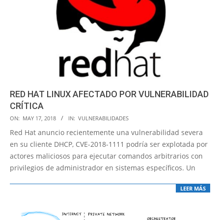
RED HAT LINUX AFECTADO POR VULNERABILIDAD
CRÍTICA
2018-
ON:
MAY 17, 2018
IN:
VULNERABILIDADES
05-
Red Hat anuncio recientemente una vulnerabilidad severa
17
en su cliente DHCP, CVE-2018-1111 podría ser explotada por
actores maliciosos para ejecutar comandos arbitrarios con
privilegios de administrador en sistemas específicos. Un
LEER MÁS