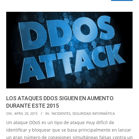
LOS ATAQUES DDOS SIGUEN EN AUMENTO
DURANTE ESTE 2015
2015-
ON:
APRIL 29, 2015
IN:
INCIDENTES
,
SEGURIDAD INFORMÁTICA
04-
Un ataque DDoS es un tipo de ataque muy difícil de
29
identificar y bloquear que se basa principalmente en lanzar
un gran número de conexiones simultáneas falsas contra un