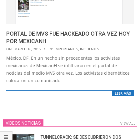
PORTAL DE MVS FUE HACKEADO OTRA VEZ HOY
POR MEXICANH
2015-
ON:
MARCH 16, 2015
IN:
IMPORTANTES
,
INCIDENTES
03-
México, DF. En un hecho sin precedentes los activistas
16
mexicanos de MexicanH se infiltraron en el portal de
noticias del medio MVS otra vez. Los activistas cibernéticos
colocaron un comunicado
LEER MÁS
VIDEOS NOTICIAS
VIEW ALL
TUNNELCRACK: SE DESCUBRIERON DOS