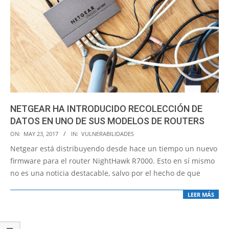
NETGEAR HA INTRODUCIDO RECOLECCIÓN DE
DATOS EN UNO DE SUS MODELOS DE ROUTERS
2017-
ON:
MAY 23, 2017
IN:
VULNERABILIDADES
05-
Netgear está distribuyendo desde hace un tiempo un nuevo
23
firmware para el router NightHawk R7000. Esto en sí mismo
no es una noticia destacable, salvo por el hecho de que
LEER MÁS