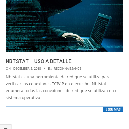
NBTSTAT – USO A DETALLE
2018-
ON:
DECEMBER 5, 2018
IN:
RECONNAISSANCE
12-
Nbtstat es una herramienta de red que se utiliza para
05
verificar las conexiones TCP/IP en ejecución. Nbtstat
enumera todas las conexiones de red que se utilizan en el
sistema operativo
LEER MÁS