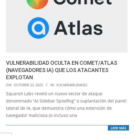
VULNERABILIDAD OCULTA EN COMET/ATLAS
(NAVEGADORES IA) QUE LOS ATACANTES
EXPLOTAN
2025-
ON:
OCTOBER 23, 2025
IN:
VULNERABILIDADES
10-
SquareX Labs reveló un nuevo vector de ataque
23
denominado “AI Sidebar Spoofing” o suplantación del panel
lateral de IA, que demuestra cómo una extensión de
navegador maliciosa (o incluso una
LEER MÁS