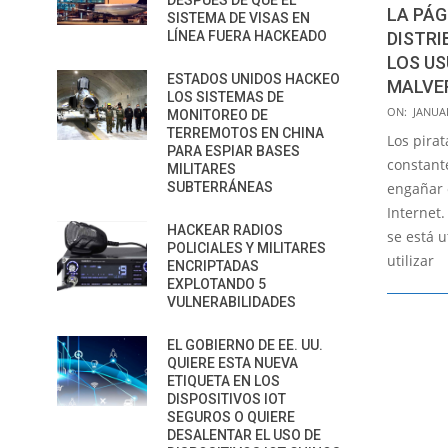
DESPUÉS DE QUE EL
LA PÁG
SISTEMA DE VISAS EN
LÍNEA FUERA HACKEADO
DISTR
LOS US
ESTADOS UNIDOS HACKEO
MALVE
LOS SISTEMAS DE
2016-
ON:
JANUAR
MONITOREO DE
01-
TERREMOTOS EN CHINA
Los pira
PARA ESPIAR BASES
22
constant
MILITARES
SUBTERRÁNEAS
engañar e
Internet
HACKEAR RADIOS
se está u
POLICIALES Y MILITARES
utilizar
ENCRIPTADAS
EXPLOTANDO 5
VULNERABILIDADES
EL GOBIERNO DE EE. UU.
QUIERE ESTA NUEVA
ETIQUETA EN LOS
DISPOSITIVOS IOT
SEGUROS O QUIERE
DESALENTAR EL USO DE