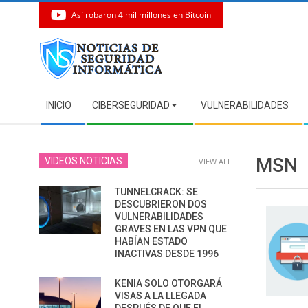
Así robaron 4 mil millones en Bitcoin
Skip
to
content
Secondary
INICIO
CIBERSEGURIDAD
VULNERABILIDADES
Navigation
Menu
MSN
VIDEOS NOTICIAS
VIEW ALL
TUNNELCRACK: SE
DESCUBRIERON DOS
VULNERABILIDADES
GRAVES EN LAS VPN QUE
HABÍAN ESTADO
INACTIVAS DESDE 1996
KENIA SOLO OTORGARÁ
VISAS A LA LLEGADA