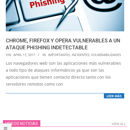
CHROME, FIREFOX Y OPERA VULNERABLES A UN
ATAQUE PHISHING INDETECTABLE
2017-
ON:
APRIL 17, 2017
IN:
IMPORTANTES
,
INCIDENTES
,
VULNERABILIDADES
04-
Los navegadores web son las aplicaciones más vulnerables
17
a todo tipo de ataques informáticos ya que son las
aplicaciones que tienen contacto directo tanto con los
servidores remotos como con
LEER MÁS
VIDEOS NOTICIAS
VIEW ALL