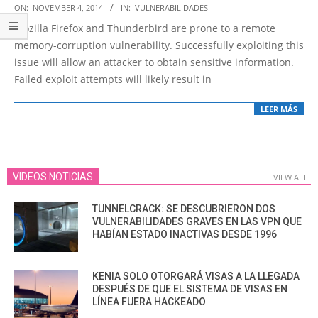
2014-
ON:
NOVEMBER 4, 2014
IN:
VULNERABILIDADES
11-
Mozilla Firefox and Thunderbird are prone to a remote
04
memory-corruption vulnerability. Successfully exploiting this
issue will allow an attacker to obtain sensitive information.
Failed exploit attempts will likely result in
LEER MÁS
VIDEOS NOTICIAS
VIEW ALL
TUNNELCRACK: SE DESCUBRIERON DOS
VULNERABILIDADES GRAVES EN LAS VPN QUE
HABÍAN ESTADO INACTIVAS DESDE 1996
KENIA SOLO OTORGARÁ VISAS A LA LLEGADA
DESPUÉS DE QUE EL SISTEMA DE VISAS EN
LÍNEA FUERA HACKEADO