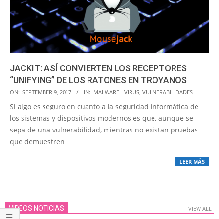
JACKIT: ASÍ CONVIERTEN LOS RECEPTORES
“UNIFYING” DE LOS RATONES EN TROYANOS
2017-
ON:
SEPTEMBER 9, 2017
IN:
MALWARE - VIRUS
,
VULNERABILIDADES
09-
Si algo es seguro en cuanto a la seguridad informática de
09
los sistemas y dispositivos modernos es que, aunque se
sepa de una vulnerabilidad, mientras no existan pruebas
que demuestren
LEER MÁS
VIDEOS NOTICIAS
VIEW ALL