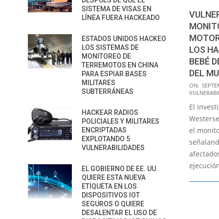
DESPUÉS DE QUE EL
SISTEMA DE VISAS EN
VULNER
LÍNEA FUERA HACKEADO
MONIT
MOTOR
ESTADOS UNIDOS HACKEO
LOS SISTEMAS DE
LOS HA
MONITOREO DE
BEBÉ D
TERREMOTOS EN CHINA
DEL M
PARA ESPIAR BASES
MILITARES
2021-
ON:
SEPTE
SUBTERRÁNEAS
VULNERABI
09-
El inves
15
HACKEAR RADIOS
Westerse
POLICIALES Y MILITARES
el monit
ENCRIPTADAS
EXPLOTANDO 5
señaland
VULNERABILIDADES
afectado
ejecució
EL GOBIERNO DE EE. UU.
QUIERE ESTA NUEVA
ETIQUETA EN LOS
DISPOSITIVOS IOT
SEGUROS O QUIERE
DESALENTAR EL USO DE