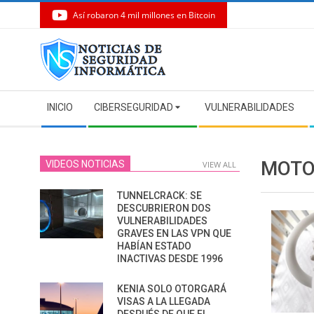
Así robaron 4 mil millones en Bitcoin
Skip
to
content
Secondary
INICIO
CIBERSEGURIDAD
VULNERABILIDADES
Navigation
Menu
MOTO
VIDEOS NOTICIAS
VIEW ALL
TUNNELCRACK: SE
DESCUBRIERON DOS
VULNERABILIDADES
GRAVES EN LAS VPN QUE
HABÍAN ESTADO
INACTIVAS DESDE 1996
KENIA SOLO OTORGARÁ
VISAS A LA LLEGADA