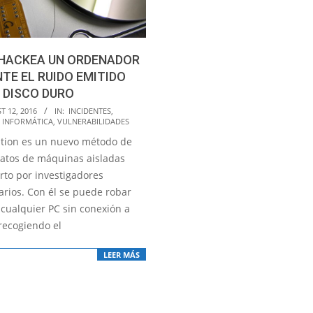
 HACKEA UN ORDENADOR
TE EL RUIDO EMITIDO
 DISCO DURO
T 12, 2016
IN:
INCIDENTES
,
 INFORMÁTICA
,
VULNERABILIDADES
ration es un nuevo método de
datos de máquinas aisladas
rto por investigadores
arios. Con él se puede robar
 cualquier PC sin conexión a
recogiendo el
LEER MÁS