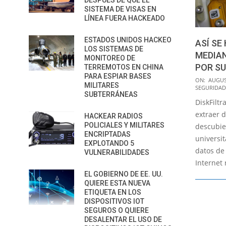
DESPUÉS DE QUE EL
SISTEMA DE VISAS EN
LÍNEA FUERA HACKEADO
ESTADOS UNIDOS HACKEO
ASÍ SE
LOS SISTEMAS DE
MEDIAN
MONITOREO DE
POR SU
TERREMOTOS EN CHINA
PARA ESPIAR BASES
2016-
ON:
AUGUS
MILITARES
SEGURIDAD
08-
SUBTERRÁNEAS
DiskFilt
12
extraer 
HACKEAR RADIOS
POLICIALES Y MILITARES
descubie
ENCRIPTADAS
universit
EXPLOTANDO 5
datos de
VULNERABILIDADES
Internet 
EL GOBIERNO DE EE. UU.
QUIERE ESTA NUEVA
ETIQUETA EN LOS
DISPOSITIVOS IOT
SEGUROS O QUIERE
DESALENTAR EL USO DE