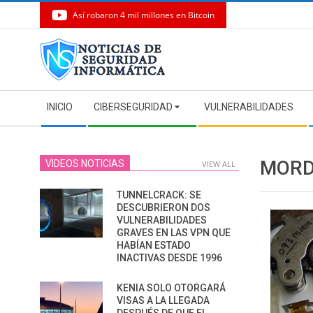
Así robaron 4 mil millones en Bitcoin
Skip
to
content
Secondary
INICIO
CIBERSEGURIDAD
VULNERABILIDADES
Navigation
Menu
MORD
VIDEOS NOTICIAS
VIEW ALL
TUNNELCRACK: SE
DESCUBRIERON DOS
VULNERABILIDADES
GRAVES EN LAS VPN QUE
HABÍAN ESTADO
INACTIVAS DESDE 1996
KENIA SOLO OTORGARÁ
VISAS A LA LLEGADA