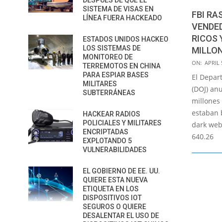
DESPUÉS DE QUE EL
SISTEMA DE VISAS EN
FBI RA
LÍNEA FUERA HACKEADO
VENDE
RICOS 
ESTADOS UNIDOS HACKEO
LOS SISTEMAS DE
MILLO
MONITOREO DE
2022-
ON:
APRIL 
TERREMOTOS EN CHINA
04-
PARA ESPIAR BASES
El Depart
MILITARES
05
(DOJ) an
SUBTERRÁNEAS
millones
estaban 
HACKEAR RADIOS
POLICIALES Y MILITARES
dark web
ENCRIPTADAS
640.26
EXPLOTANDO 5
VULNERABILIDADES
EL GOBIERNO DE EE. UU.
QUIERE ESTA NUEVA
ETIQUETA EN LOS
DISPOSITIVOS IOT
SEGUROS O QUIERE
DESALENTAR EL USO DE