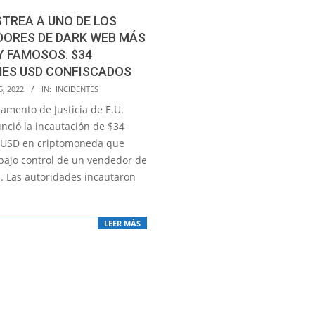
STREA A UNO DE LOS
DORES DE DARK WEB MÁS
Y FAMOSOS. $34
NES USD CONFISCADOS
5, 2022
IN:
INCIDENTES
amento de Justicia de E.U.
unció la incautación de $34
 USD en criptomoneda que
bajo control de un vendedor de
. Las autoridades incautaron
LEER MÁS