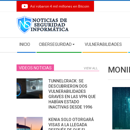
Así robaron 4 mil millones en Bitcoin
Skip
to
content
Secondary
INICIO
CIBERSEGURIDAD
VULNERABILIDADES
Navigation
Menu
MONI
VIDEOS NOTICIAS
VIEW ALL
TUNNELCRACK: SE
DESCUBRIERON DOS
VULNERABILIDADES
GRAVES EN LAS VPN QUE
HABÍAN ESTADO
INACTIVAS DESDE 1996
KENIA SOLO OTORGARÁ
VISAS A LA LLEGADA