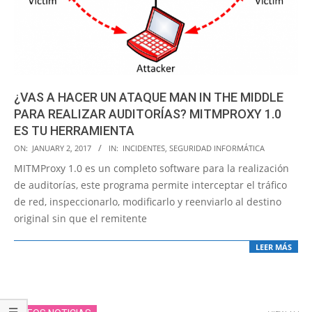
¿VAS A HACER UN ATAQUE MAN IN THE MIDDLE
PARA REALIZAR AUDITORÍAS? MITMPROXY 1.0
ES TU HERRAMIENTA
2017-
ON:
JANUARY 2, 2017
IN:
INCIDENTES
,
SEGURIDAD INFORMÁTICA
01-
MITMProxy 1.0 es un completo software para la realización
02
de auditorías, este programa permite interceptar el tráfico
de red, inspeccionarlo, modificarlo y reenviarlo al destino
original sin que el remitente
LEER MÁS