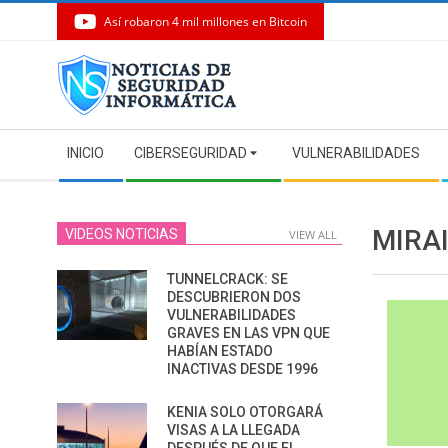
Así robaron 4 mil millones en Bitcoin
Skip
to
content
Secondary
INICIO
CIBERSEGURIDAD
VULNERABILIDADES
Navigation
Menu
MIRA
VIDEOS NOTICIAS
VIEW ALL
TUNNELCRACK: SE
DESCUBRIERON DOS
VULNERABILIDADES
GRAVES EN LAS VPN QUE
HABÍAN ESTADO
INACTIVAS DESDE 1996
KENIA SOLO OTORGARÁ
VISAS A LA LLEGADA