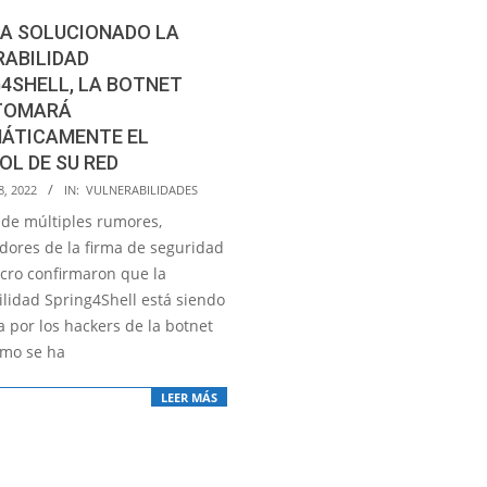
HA SOLUCIONADO LA
RABILIDAD
4SHELL, LA BOTNET
 TOMARÁ
ÁTICAMENTE EL
L DE SU RED
8, 2022
IN:
VULNERABILIDADES
de múltiples rumores,
adores de la firma de seguridad
cro confirmaron que la
ilidad Spring4Shell está siendo
 por los hackers de la botnet
omo se ha
LEER MÁS