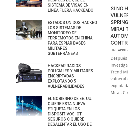
DESPUÉS DE QUE EL
SISTEMA DE VISAS EN
SI NO 
LÍNEA FUERA HACKEADO
VULNE
SPRING
ESTADOS UNIDOS HACKEO
LOS SISTEMAS DE
MIRAI
MONITOREO DE
AUTOM
TERREMOTOS EN CHINA
CONTRO
PARA ESPIAR BASES
MILITARES
2022-
ON:
APRIL 
SUBTERRÁNEAS
04-
Después 
08
investig
HACKEAR RADIOS
POLICIALES Y MILITARES
Trend Mi
ENCRIPTADAS
vulnerab
EXPLOTANDO 5
explotada
VULNERABILIDADES
Mirai. C
EL GOBIERNO DE EE. UU.
QUIERE ESTA NUEVA
ETIQUETA EN LOS
DISPOSITIVOS IOT
SEGUROS O QUIERE
DESALENTAR EL USO DE