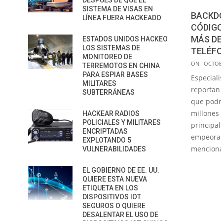
DESPUÉS DE QUE EL
SISTEMA DE VISAS EN
BACKDO
LÍNEA FUERA HACKEADO
CÓDIG
MÁS DE
ESTADOS UNIDOS HACKEO
LOS SISTEMAS DE
TELÉF
MONITOREO DE
2020-
ON:
OCTOB
TERREMOTOS EN CHINA
10-
PARA ESPIAR BASES
Especial
MILITARES
20
reportan
SUBTERRÁNEAS
que podr
millones 
HACKEAR RADIOS
POLICIALES Y MILITARES
principa
ENCRIPTADAS
empeorar 
EXPLOTANDO 5
mencion
VULNERABILIDADES
EL GOBIERNO DE EE. UU.
QUIERE ESTA NUEVA
ETIQUETA EN LOS
DISPOSITIVOS IOT
SEGUROS O QUIERE
DESALENTAR EL USO DE