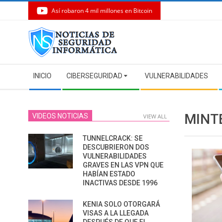
Así robaron 4 mil millones en Bitcoin
Skip
to
content
Secondary
INICIO
CIBERSEGURIDAD
VULNERABILIDADES
Navigation
Menu
MINT
VIDEOS NOTICIAS
VIEW ALL
TUNNELCRACK: SE
DESCUBRIERON DOS
VULNERABILIDADES
GRAVES EN LAS VPN QUE
HABÍAN ESTADO
INACTIVAS DESDE 1996
KENIA SOLO OTORGARÁ
VISAS A LA LLEGADA