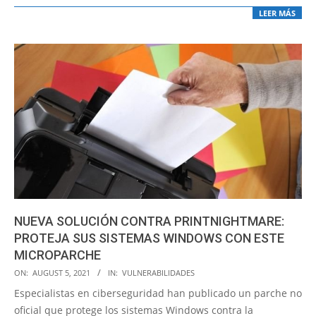
LEER MÁS
NUEVA SOLUCIÓN CONTRA PRINTNIGHTMARE:
PROTEJA SUS SISTEMAS WINDOWS CON ESTE
MICROPARCHE
2021-
ON:
AUGUST 5, 2021
IN:
VULNERABILIDADES
08-
Especialistas en ciberseguridad han publicado un parche no
05
oficial que protege los sistemas Windows contra la