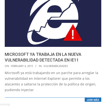
MICROSOFT YA TRABAJA EN LA NUEVA
VULNERABILIDAD DETECTADA EN IE11
2015-
ON:
FEBRUARY 4, 2015
IN:
VULNERABILIDADES
02-
Microsoft ya está trabajando en un parche para arreglar la
04
vulnerabilidad en Internet Explorer que permite a los
atacantes a saltarse la protección de la política de origen,
pudiendo inyectar
LEER MÁS