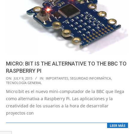
MICRO: BIT IS THE ALTERNATIVE TO THE BBC TO
RASPBERRY PI
2015-
ON:
JULY 9, 2015
IN:
IMPORTANTES
,
SEGURIDAD INFORMÁTICA
,
TECNOLOGÍA GENERAL
07-
Micro:bit es el nuevo mini-computador de la BBC que llega
09
como alternativa a Raspberry Pi. Las aplicaciones y la
creatividad de los usuarios a la hora de desarrollar
proyectos con
LEER MÁS