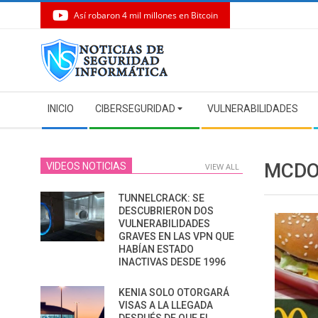
Así robaron 4 mil millones en Bitcoin
Skip
to
content
Secondary
INICIO
CIBERSEGURIDAD
VULNERABILIDADES
Navigation
Menu
MCDO
VIDEOS NOTICIAS
VIEW ALL
TUNNELCRACK: SE
DESCUBRIERON DOS
VULNERABILIDADES
GRAVES EN LAS VPN QUE
HABÍAN ESTADO
INACTIVAS DESDE 1996
KENIA SOLO OTORGARÁ
VISAS A LA LLEGADA