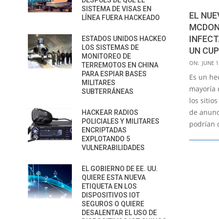
DESPUÉS DE QUE EL
SISTEMA DE VISAS EN
EL NUE
LÍNEA FUERA HACKEADO
MCDON
INFECT
ESTADOS UNIDOS HACKEO
LOS SISTEMAS DE
UN CU
MONITOREO DE
2020-
ON:
JUNE 1
TERREMOTOS EN CHINA
06-
PARA ESPIAR BASES
Es un he
MILITARES
15
mayoría 
SUBTERRÁNEAS
los siti
de anunc
HACKEAR RADIOS
POLICIALES Y MILITARES
podrían 
ENCRIPTADAS
EXPLOTANDO 5
VULNERABILIDADES
EL GOBIERNO DE EE. UU.
QUIERE ESTA NUEVA
ETIQUETA EN LOS
DISPOSITIVOS IOT
SEGUROS O QUIERE
DESALENTAR EL USO DE