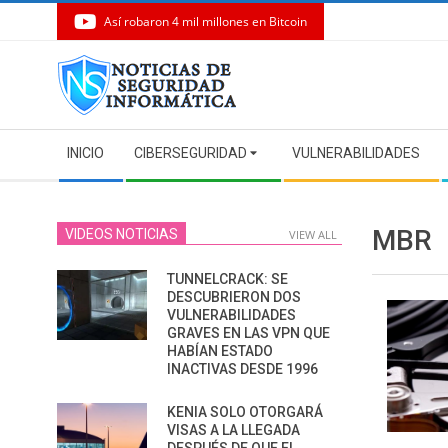
Así robaron 4 mil millones en Bitcoin
Skip
to
content
Secondary
INICIO
CIBERSEGURIDAD
VULNERABILIDADES
Navigation
Menu
MBR
VIDEOS NOTICIAS
VIEW ALL
TUNNELCRACK: SE
DESCUBRIERON DOS
VULNERABILIDADES
GRAVES EN LAS VPN QUE
HABÍAN ESTADO
INACTIVAS DESDE 1996
KENIA SOLO OTORGARÁ
VISAS A LA LLEGADA