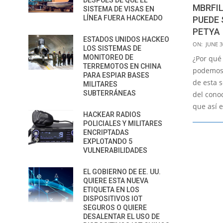
DESPUÉS DE QUE EL
MBRFIL
SISTEMA DE VISAS EN
LÍNEA FUERA HACKEADO
PUEDE 
PETYA
ESTADOS UNIDOS HACKEO
2017-
ON:
JUNE 3
LOS SISTEMAS DE
06-
MONITOREO DE
¿Por qué
30
TERREMOTOS EN CHINA
podemos 
PARA ESPIAR BASES
de esta 
MILITARES
SUBTERRÁNEAS
del cono
que así 
HACKEAR RADIOS
POLICIALES Y MILITARES
ENCRIPTADAS
EXPLOTANDO 5
VULNERABILIDADES
EL GOBIERNO DE EE. UU.
QUIERE ESTA NUEVA
ETIQUETA EN LOS
DISPOSITIVOS IOT
SEGUROS O QUIERE
DESALENTAR EL USO DE