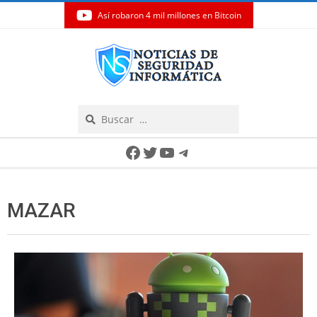
Así robaron 4 mil millones en Bitcoin
Skip
to
content
Search
Secondary
Facebook
Twitter
YouTube
Telegram
Navigation
Menu
MAZAR