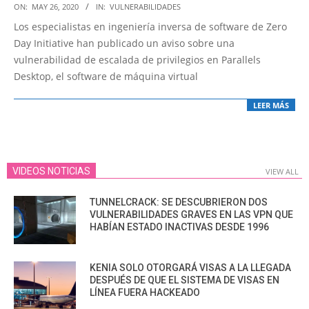
2020-
ON:
MAY 26, 2020
IN:
VULNERABILIDADES
05-
Los especialistas en ingeniería inversa de software de Zero
26
Day Initiative han publicado un aviso sobre una
vulnerabilidad de escalada de privilegios en Parallels
Desktop, el software de máquina virtual
LEER MÁS
VIDEOS NOTICIAS
VIEW ALL
TUNNELCRACK: SE DESCUBRIERON DOS
VULNERABILIDADES GRAVES EN LAS VPN QUE
HABÍAN ESTADO INACTIVAS DESDE 1996
KENIA SOLO OTORGARÁ VISAS A LA LLEGADA
DESPUÉS DE QUE EL SISTEMA DE VISAS EN
LÍNEA FUERA HACKEADO