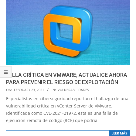
FALLA CRÍTICA EN VMWARE; ACTUALICE AHORA
PARA PREVENIR EL RIESGO DE EXPLOTACIÓN
2021-
ON:
FEBRUARY 23, 2021
IN:
VULNERABILIDADES
02-
Especialistas en ciberseguridad reportan el hallazgo de una
23
vulnerabilidad crítica en vCenter Server de VMware.
Identificada como CVE-2021-21972, esta es una falla de
ejecución remota de código (RCE) que podría
LEER MÁS