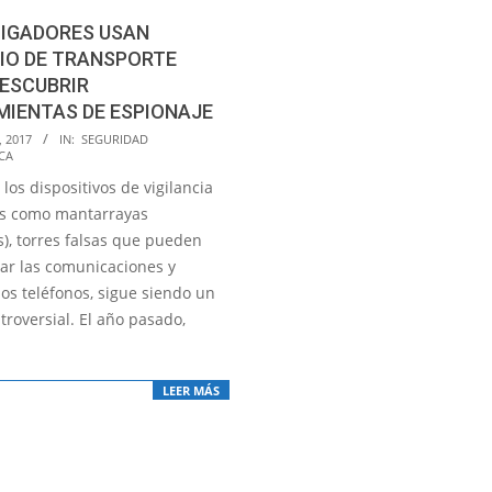
TIGADORES USAN
IO DE TRANSPORTE
ESCUBRIR
MIENTAS DE ESPIONAJE
, 2017
IN:
SEGURIDAD
CA
 los dispositivos de vigilancia
s como mantarrayas
s), torres falsas que pueden
tar las comunicaciones y
los teléfonos, sigue siendo un
roversial. El año pasado,
LEER MÁS