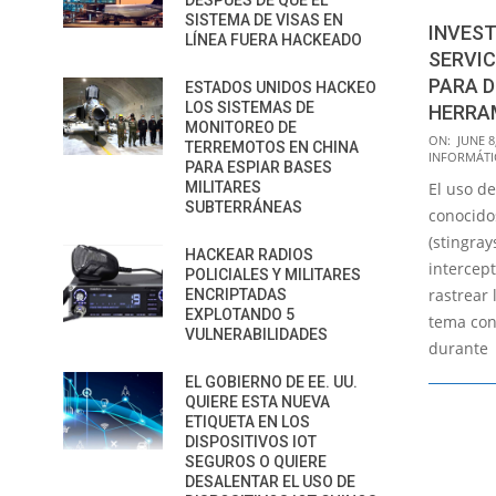
DESPUÉS DE QUE EL
SISTEMA DE VISAS EN
INVES
LÍNEA FUERA HACKEADO
SERVIC
PARA D
ESTADOS UNIDOS HACKEO
LOS SISTEMAS DE
HERRA
MONITOREO DE
2017-
ON:
JUNE 8
TERREMOTOS EN CHINA
INFORMÁTI
06-
PARA ESPIAR BASES
El uso de
MILITARES
08
SUBTERRÁNEAS
conocido
(stingray
HACKEAR RADIOS
intercep
POLICIALES Y MILITARES
rastrear 
ENCRIPTADAS
EXPLOTANDO 5
tema cont
VULNERABILIDADES
durante
EL GOBIERNO DE EE. UU.
QUIERE ESTA NUEVA
ETIQUETA EN LOS
DISPOSITIVOS IOT
SEGUROS O QUIERE
DESALENTAR EL USO DE