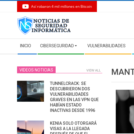
Así robaron 4 mil millones en Bitcoin
Skip
to
content
Secondary
INICIO
CIBERSEGURIDAD
VULNERABILIDADES
Navigation
Menu
MANT
VIDEOS NOTICIAS
VIEW ALL
TUNNELCRACK: SE
DESCUBRIERON DOS
VULNERABILIDADES
GRAVES EN LAS VPN QUE
HABÍAN ESTADO
INACTIVAS DESDE 1996
KENIA SOLO OTORGARÁ
VISAS A LA LLEGADA