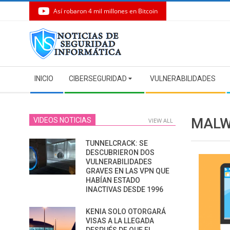
Así robaron 4 mil millones en Bitcoin
Skip
to
content
Secondary
INICIO
CIBERSEGURIDAD
VULNERABILIDADES
Navigation
Menu
MALW
VIDEOS NOTICIAS
VIEW ALL
TUNNELCRACK: SE
DESCUBRIERON DOS
VULNERABILIDADES
GRAVES EN LAS VPN QUE
HABÍAN ESTADO
INACTIVAS DESDE 1996
KENIA SOLO OTORGARÁ
VISAS A LA LLEGADA