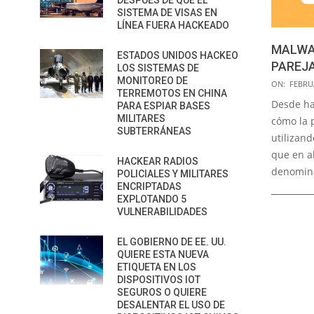
DESPUÉS DE QUE EL
SISTEMA DE VISAS EN
LÍNEA FUERA HACKEADO
MALWAR
ESTADOS UNIDOS HACKEO
PAREJA
LOS SISTEMAS DE
MONITOREO DE
2017-
ON:
FEBRUA
TERREMOTOS EN CHINA
02-
Desde ha
PARA ESPIAR BASES
28
MILITARES
cómo la 
SUBTERRÁNEAS
utilizand
que en a
HACKEAR RADIOS
denomin
POLICIALES Y MILITARES
ENCRIPTADAS
EXPLOTANDO 5
VULNERABILIDADES
EL GOBIERNO DE EE. UU.
QUIERE ESTA NUEVA
ETIQUETA EN LOS
DISPOSITIVOS IOT
SEGUROS O QUIERE
DESALENTAR EL USO DE