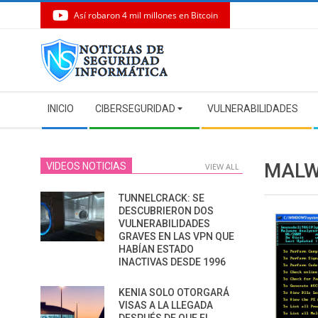
Así robaron 4 mil millones en Bitcoin
Skip
to
content
Secondary
INICIO
CIBERSEGURIDAD
VULNERABILIDADES
Navigation
Menu
MALW
VIDEOS NOTICIAS
VIEW ALL
TUNNELCRACK: SE
DESCUBRIERON DOS
VULNERABILIDADES
GRAVES EN LAS VPN QUE
HABÍAN ESTADO
INACTIVAS DESDE 1996
KENIA SOLO OTORGARÁ
VISAS A LA LLEGADA