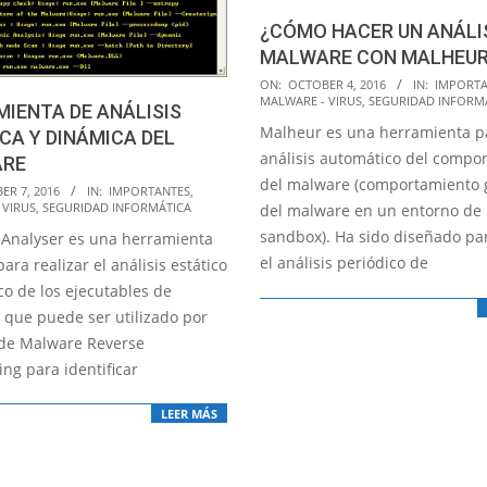
¿CÓMO HACER UN ANÁLIS
MALWARE CON MALHEUR
2016-
ON:
OCTOBER 4, 2016
IN:
IMPORTA
MALWARE - VIRUS
,
SEGURIDAD INFORM
10-
IENTA DE ANÁLISIS
Malheur es una herramienta pa
04
CA Y DINÁMICA DEL
análisis automático del compo
RE
del malware (comportamiento
ER 7, 2016
IN:
IMPORTANTES
,
 VIRUS
,
SEGURIDAD INFORMÁTICA
del malware en un entorno de
sandbox). Ha sido diseñado pa
Analyser es una herramienta
el análisis periódico de
para realizar el análisis estático
co de los ejecutables de
 que puede ser utilizado por
de Malware Reverse
ng para identificar
LEER MÁS