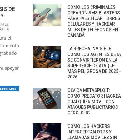
CÓMO LOS CRIMINALES
IS DE
CREARON SMS BLASTERS
?
PARA FALSIFICAR TORRES
CELULARES Y HACKEAR
NTES
,
ÁTICA
MILES DE TELÉFONOS EN
CANADÁ
ra el
rtamiento
LA BRECHA INVISIBLE:
 grabado
CÓMO LOS AGENTES DE IA
SE CONVIRTIERON EN LA
SUPERFICIE DE ATAQUE
ra apoyar
MÁS PELIGROSA DE 2025–
2026
LEER MÁS
OLVIDA METASPLOIT:
CÓMO PREDATOR HACKEA
CUALQUIER MÓVIL CON
ATAQUES PUBLICITARIOS
CERO-CLIC
CÓMO LOS HACKERS
INTERCEPTAN OTPS Y
LLAMADAS MÓVILES SIN