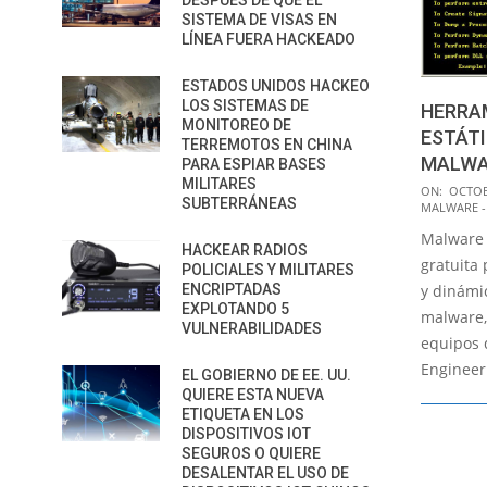
DESPUÉS DE QUE EL
SISTEMA DE VISAS EN
LÍNEA FUERA HACKEADO
ESTADOS UNIDOS HACKEO
LOS SISTEMAS DE
HERRAM
MONITOREO DE
ESTÁTI
TERREMOTOS EN CHINA
MALWA
PARA ESPIAR BASES
MILITARES
2016-
ON:
OCTOB
SUBTERRÁNEAS
MALWARE -
10-
Malware 
07
HACKEAR RADIOS
gratuita 
POLICIALES Y MILITARES
y dinámi
ENCRIPTADAS
EXPLOTANDO 5
malware,
VULNERABILIDADES
equipos 
Engineeri
EL GOBIERNO DE EE. UU.
QUIERE ESTA NUEVA
ETIQUETA EN LOS
DISPOSITIVOS IOT
SEGUROS O QUIERE
DESALENTAR EL USO DE