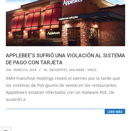
APPLEBEE’S SUFRIÓ UNA VIOLACIÓN AL SISTEMA
DE PAGO CON TARJETA
2018-
ON:
MARCH 6, 2018
IN:
INCIDENTES
,
MALWARE - VIRUS
03-
RMH Franchise Holdings reveló el viernes por la tarde que
06
los sistemas de PoS (punto de venta) en los restaurantes
Applebee’s estaban infectados con un malware PoS. De
acuerdo a
LEER MÁS