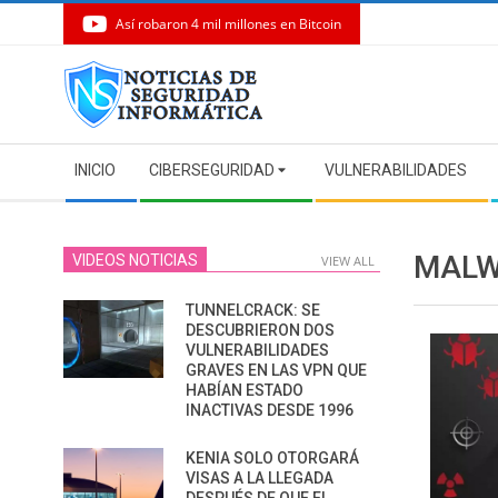
Así robaron 4 mil millones en Bitcoin
Skip
to
content
Secondary
INICIO
CIBERSEGURIDAD
VULNERABILIDADES
Navigation
Menu
MALW
VIDEOS NOTICIAS
VIEW ALL
TUNNELCRACK: SE
DESCUBRIERON DOS
VULNERABILIDADES
GRAVES EN LAS VPN QUE
HABÍAN ESTADO
INACTIVAS DESDE 1996
KENIA SOLO OTORGARÁ
VISAS A LA LLEGADA