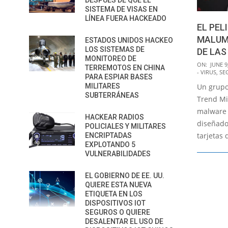
DESPUÉS DE QUE EL
SISTEMA DE VISAS EN
LÍNEA FUERA HACKEADO
EL PE
MALUM
ESTADOS UNIDOS HACKEO
LOS SISTEMAS DE
DE LAS
MONITOREO DE
2015-
ON:
JUNE 9
TERREMOTOS EN CHINA
- VIRUS
,
SE
06-
PARA ESPIAR BASES
MILITARES
Un grupo
09
SUBTERRÁNEAS
Trend Mi
malware 
HACKEAR RADIOS
diseñado
POLICIALES Y MILITARES
tarjetas 
ENCRIPTADAS
EXPLOTANDO 5
VULNERABILIDADES
EL GOBIERNO DE EE. UU.
QUIERE ESTA NUEVA
ETIQUETA EN LOS
DISPOSITIVOS IOT
SEGUROS O QUIERE
DESALENTAR EL USO DE