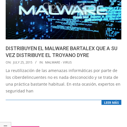
DISTRIBUYEN EL MALWARE BARTALEX QUE A SU
VEZ DISTRIBUYE EL TROYANO DYRE
2015-
ON:
JULY 25, 2015
IN:
MALWARE - VIRUS
07-
La reutilización de las amenazas informáticas por parte de
25
los ciberdelincuentes no es nada desconocido y se trata de
una práctica bastante habitual. En esta ocasión, expertos en
seguridad han
LEER MÁS