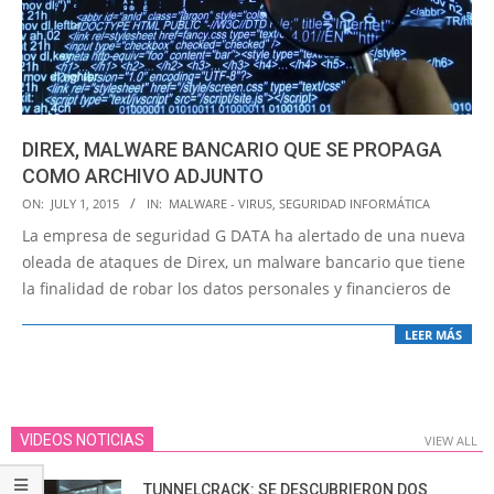
DIREX, MALWARE BANCARIO QUE SE PROPAGA
COMO ARCHIVO ADJUNTO
2015-
ON:
JULY 1, 2015
IN:
MALWARE - VIRUS
,
SEGURIDAD INFORMÁTICA
07-
La empresa de seguridad G DATA ha alertado de una nueva
01
oleada de ataques de Direx, un malware bancario que tiene
la finalidad de robar los datos personales y financieros de
LEER MÁS
VIDEOS NOTICIAS
VIEW ALL
TUNNELCRACK: SE DESCUBRIERON DOS