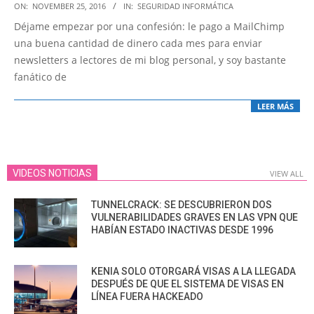
2016-
ON:
NOVEMBER 25, 2016
IN:
SEGURIDAD INFORMÁTICA
11-
Déjame empezar por una confesión: le pago a MailChimp
25
una buena cantidad de dinero cada mes para enviar
newsletters a lectores de mi blog personal, y soy bastante
fanático de
LEER MÁS
VIDEOS NOTICIAS
VIEW ALL
TUNNELCRACK: SE DESCUBRIERON DOS
VULNERABILIDADES GRAVES EN LAS VPN QUE
HABÍAN ESTADO INACTIVAS DESDE 1996
KENIA SOLO OTORGARÁ VISAS A LA LLEGADA
DESPUÉS DE QUE EL SISTEMA DE VISAS EN
LÍNEA FUERA HACKEADO