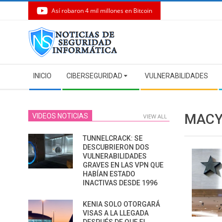
Así robaron 4 mil millones en Bitcoin
Skip
to
content
Secondary
INICIO
CIBERSEGURIDAD
VULNERABILIDADES
Navigation
Menu
MACY
VIDEOS NOTICIAS
VIEW ALL
TUNNELCRACK: SE
DESCUBRIERON DOS
VULNERABILIDADES
GRAVES EN LAS VPN QUE
HABÍAN ESTADO
INACTIVAS DESDE 1996
KENIA SOLO OTORGARÁ
VISAS A LA LLEGADA