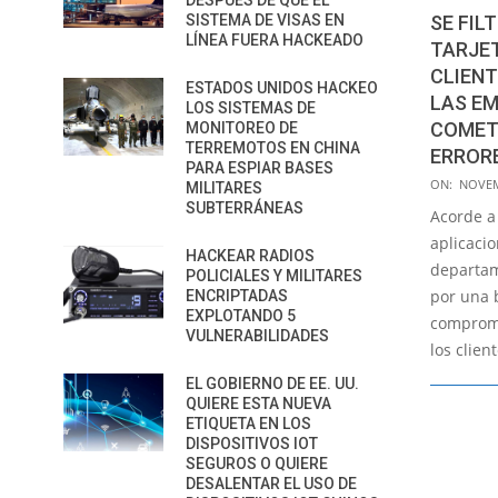
DESPUÉS DE QUE EL
SE FIL
SISTEMA DE VISAS EN
LÍNEA FUERA HACKEADO
TARJET
CLIENT
ESTADOS UNIDOS HACKEO
LAS EM
LOS SISTEMAS DE
COMET
MONITOREO DE
TERREMOTOS EN CHINA
ERROR
PARA ESPIAR BASES
2019-
ON:
NOVEM
MILITARES
11-
SUBTERRÁNEAS
Acorde a
20
aplicacio
HACKEAR RADIOS
departam
POLICIALES Y MILITARES
por una 
ENCRIPTADAS
EXPLOTANDO 5
comprome
VULNERABILIDADES
los clien
EL GOBIERNO DE EE. UU.
QUIERE ESTA NUEVA
ETIQUETA EN LOS
DISPOSITIVOS IOT
SEGUROS O QUIERE
DESALENTAR EL USO DE