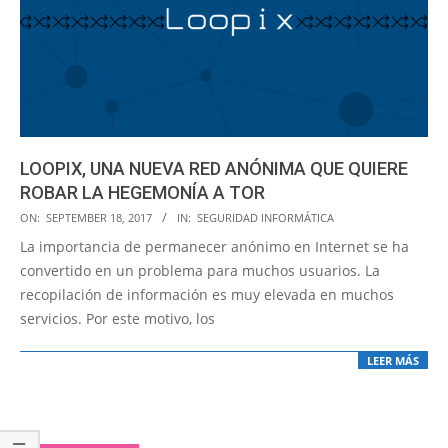
LOOPIX, UNA NUEVA RED ANÓNIMA QUE QUIERE
ROBAR LA HEGEMONÍA A TOR
2017-
ON:
SEPTEMBER 18, 2017
IN:
SEGURIDAD INFORMÁTICA
09-
La importancia de permanecer anónimo en Internet se ha
18
convertido en un problema para muchos usuarios. La
recopilación de información es muy elevada en muchos
servicios. Por este motivo, los
LEER MÁS