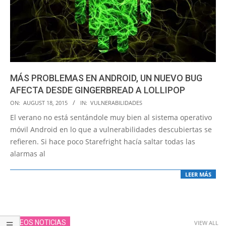
MÁS PROBLEMAS EN ANDROID, UN NUEVO BUG
AFECTA DESDE GINGERBREAD A LOLLIPOP
2015-
ON:
AUGUST 18, 2015
IN:
VULNERABILIDADES
08-
El verano no está sentándole muy bien al sistema operativo
18
móvil Android en lo que a vulnerabilidades descubiertas se
refieren. Si hace poco Starefright hacía saltar todas las
alarmas al
LEER MÁS
VIDEOS NOTICIAS
VIEW ALL