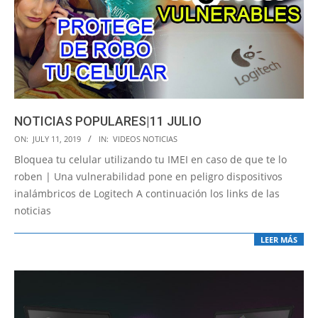
NOTICIAS POPULARES|11 JULIO
2019-
ON:
JULY 11, 2019
IN:
VIDEOS NOTICIAS
07-
Bloquea tu celular utilizando tu IMEI en caso de que te lo
11
roben | Una vulnerabilidad pone en peligro dispositivos
inalámbricos de Logitech A continuación los links de las
noticias
LEER MÁS