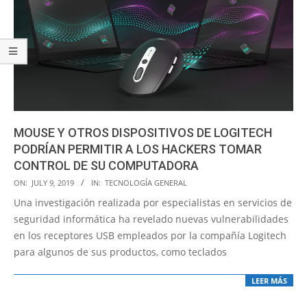
MOUSE Y OTROS DISPOSITIVOS DE LOGITECH
PODRÍAN PERMITIR A LOS HACKERS TOMAR
CONTROL DE SU COMPUTADORA
2019-
ON:
JULY 9, 2019
IN:
TECNOLOGÍA GENERAL
07-
Una investigación realizada por especialistas en servicios de
09
seguridad informática ha revelado nuevas vulnerabilidades
en los receptores USB empleados por la compañía Logitech
para algunos de sus productos, como teclados
LEER MÁS