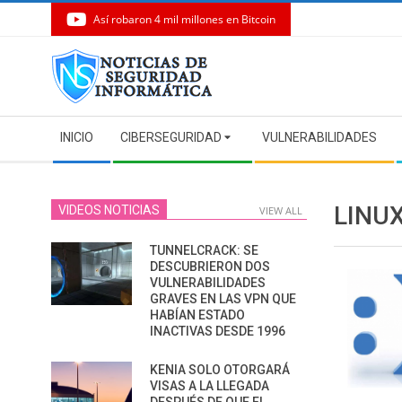
Así robaron 4 mil millones en Bitcoin
Skip
to
content
Secondary
INICIO
CIBERSEGURIDAD
VULNERABILIDADES
Navigation
Menu
LINU
VIDEOS NOTICIAS
VIEW ALL
TUNNELCRACK: SE
DESCUBRIERON DOS
VULNERABILIDADES
GRAVES EN LAS VPN QUE
HABÍAN ESTADO
INACTIVAS DESDE 1996
KENIA SOLO OTORGARÁ
VISAS A LA LLEGADA