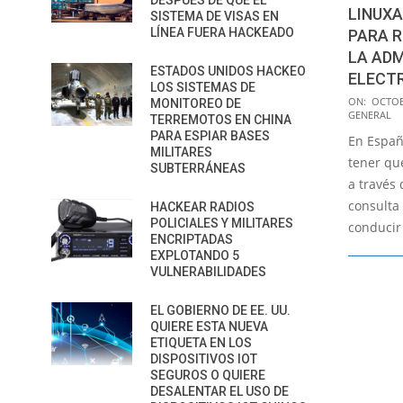
DESPUÉS DE QUE EL
LINUXA
SISTEMA DE VISAS EN
LÍNEA FUERA HACKEADO
PARA 
LA AD
ESTADOS UNIDOS HACKEO
ELECT
LOS SISTEMAS DE
2016-
ON:
OCTOB
MONITOREO DE
GENERAL
10-
TERREMOTOS EN CHINA
PARA ESPIAR BASES
En Españ
24
MILITARES
tener que
SUBTERRÁNEAS
a través 
consulta
HACKEAR RADIOS
POLICIALES Y MILITARES
conducir
ENCRIPTADAS
EXPLOTANDO 5
VULNERABILIDADES
EL GOBIERNO DE EE. UU.
QUIERE ESTA NUEVA
ETIQUETA EN LOS
DISPOSITIVOS IOT
SEGUROS O QUIERE
DESALENTAR EL USO DE