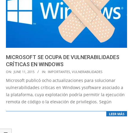
MICROSOFT SE OCUPA DE VULNERABILIDADES
CRÍTICAS EN WINDOWS
2015-
ON:
JUNE 11, 2015
IN:
IMPORTANTES
,
VULNERABILIDADES
06-
Microsoft publicó ocho actualizaciones para solucionar
11
vulnerabilidades críticas en Windows ysoftware asociado a
la plataforma, cuya explotación podría permitir la ejecución
remota de código o la elevación de privilegios. Según
LEER MÁS