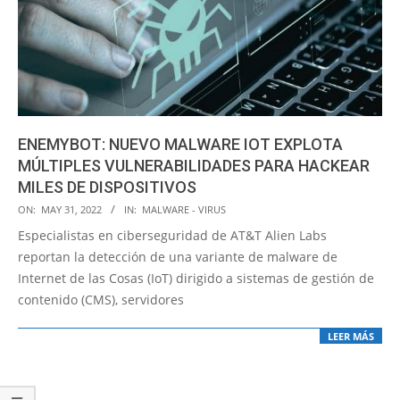
ENEMYBOT: NUEVO MALWARE IOT EXPLOTA
MÚLTIPLES VULNERABILIDADES PARA HACKEAR
MILES DE DISPOSITIVOS
2022-
ON:
MAY 31, 2022
IN:
MALWARE - VIRUS
05-
Especialistas en ciberseguridad de AT&T Alien Labs
31
reportan la detección de una variante de malware de
Internet de las Cosas (IoT) dirigido a sistemas de gestión de
contenido (CMS), servidores
LEER MÁS