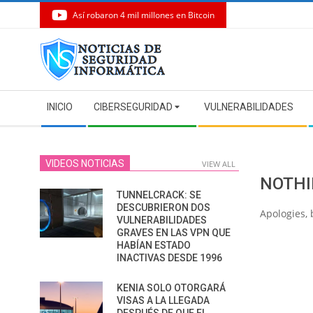
Así robaron 4 mil millones en Bitcoin
Skip
to
content
Secondary
INICIO
CIBERSEGURIDAD
VULNERABILIDADES
Navigation
Menu
VIDEOS NOTICIAS
VIEW ALL
NOTHI
TUNNELCRACK: SE
DESCUBRIERON DOS
Apologies, 
VULNERABILIDADES
GRAVES EN LAS VPN QUE
HABÍAN ESTADO
INACTIVAS DESDE 1996
KENIA SOLO OTORGARÁ
VISAS A LA LLEGADA